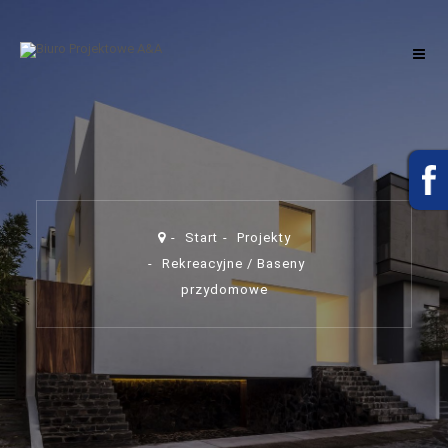
Start
Projekty
Rekreacyjne / Baseny
przydomowe